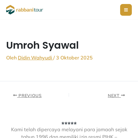
Lewati
ke
konten
Umroh Syawal
Oleh
Didin Wahyudi
/
3 Oktober 2025
PREVIOUS
NEXT
⭐⭐⭐⭐⭐
Kami telah dipercaya melayani para jamaah sejak
tahun 1996 dan memiliki izin resmi PIHK –