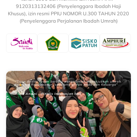
9120313132406 (Penyelenggara Ibadah Haji
Khusus), izin resmi PPIU NOMOR U.300 TAHUN 2020
(Penyelenggara Perjalanan Ibadah Umrah)
"Tiara Andini sudah berbagi pengalaman menakjubkan umroh
bersama Rabbanitour, sekarang giliran Anda dan Keluarga"
Tiara Andini - Finalis Indonesian Idol