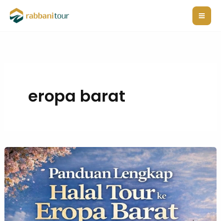
Lewati
ke
konten
eropa barat