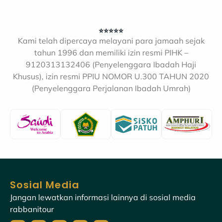
⭐⭐⭐⭐⭐
Kami telah dipercaya melayani para jamaah sejak
tahun 1996 dan memiliki izin resmi PIHK –
9120313132406 (Penyelenggara Ibadah Haji
Khusus), izin resmi PPIU NOMOR U.300 TAHUN 2020
(Penyelenggara Perjalanan Ibadah Umrah)
Sosial Media
Jangan lewatkan informasi lainnya di sosial media
rabbanitour